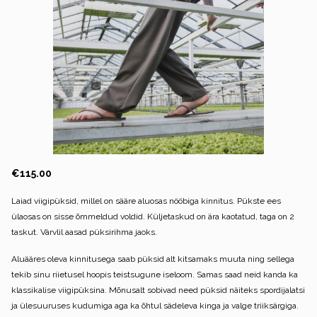
€115.00
Laiad viigipüksid, millel on sääre aluosas nööbiga kinnitus. Pükste ees
ülaosas on sisse õmmeldud voldid. Küljetaskud on ära kaotatud, taga on 2
taskut. Värvlil aasad püksirihma jaoks.
Aluääres oleva kinnitusega saab püksid alt kitsamaks muuta ning sellega
tekib sinu riietusel hoopis teistsugune iseloom. Samas saad neid kanda ka
klassikalise viigipüksina. Mõnusalt sobivad need püksid näiteks spordijalatsi
ja ülesuuruses kudumiga aga ka õhtul sädeleva kinga ja valge triiksärgiga.