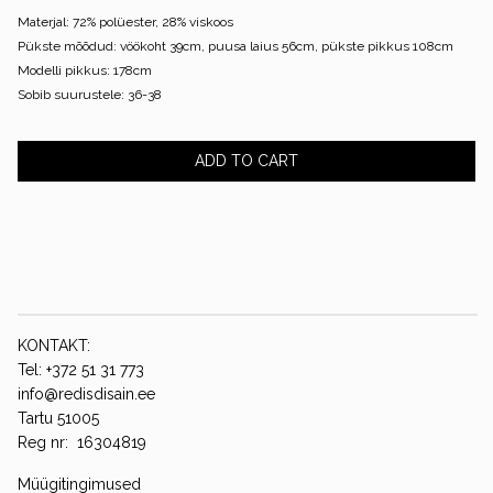
Materjal: 72% polüester, 28% viskoos
Pükste mõõdud: vöökoht 39cm, puusa laius 56cm, pükste pikkus 108cm
Modelli pikkus: 178cm
Sobib suurustele: 36-38
ADD TO CART
KONTAKT:
Tel: +372 51 31 773
info@redisdisain.ee
Tartu 51005
Reg nr: 16304819
Müügitingimused