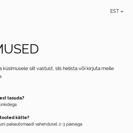
EST
lisati ostukorvi.
Vaata ostukorvi
EST
ENG
MUSED
imusele siit vastust, siis helista või kirjuta meile
e
est tasuda?
inkidega.
d tooted kätte?
inuni pakiautomaadi vahendusel 2-3 päevaga.