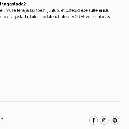
d tagastada?
ellimuse teha ja kui tõesti juhtub, et ostetud ese sulle ei istu,
 meile tagastada, täites kodulehel oleva
VORMI
või kirjutades
id