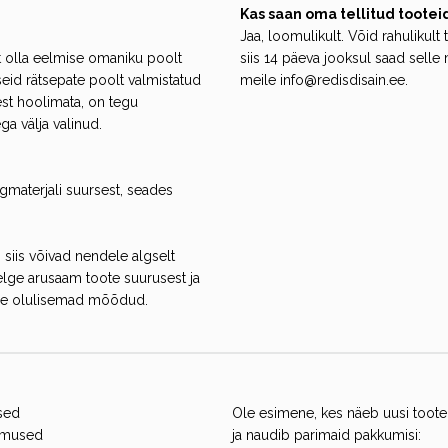
Kas saan oma tellitud tootei
Jaa, loomulikult. Võid rahulikult t
t olla eelmise omaniku poolt
siis 14 päeva jooksul saad selle
eid rätsepate poolt valmistatud
meile info@redisdisain.ee.
est hoolimata, on tegu
ga välja valinud.
lgmaterjali suursest, seades
 siis võivad nendele algselt
selge arusaam toote suurusest ja
eme olulisemad mõõdud.
sed
Ole esimene, kes näeb uusi toote
gimused
ja naudib parimaid pakkumisi: