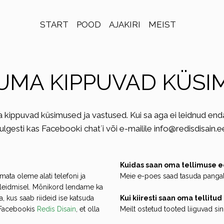
START
POOD
AJAKIRI
MEIST
UMA KIPPUVAD KÜSI
ippuvad küsimused ja vastused. Kui sa aga ei leidnud enda küs
julgesti kas Facebooki chat´i või e-mailile info@redisdisain.e
Kuidas saan oma tellimuse e
ata oleme alati telefoni ja
Meie e-poes saad tasuda pangal
 leidmisel.
Mõnikord lendame ka
 kus saab riideid ise katsuda
Kui kiiresti saan oma tellitu
 Facebookis
Redis Disain
, et olla
Meilt ostetud tooted liiguvad s