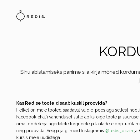
KORD
Sinu abistamiseks panime siia kirja mõned korduma k
Kas Redise tooteid saab kuskil proovida?
Hetkel on meie tooted saadaval vaid e-poes aga sellest hoolim
Facebook chat´i vahendusel sulle abiks õige toote ja suuruse
oma toodetega ägedatele turgudele ja laatadele pop-up´itama,
ning proovida. Seega jälgi meid Instagramis
@redis_disain
ja
kursis meie uudistega.