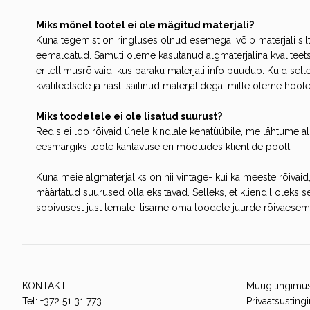
Miks mõnel tootel ei ole mägitud materjali?
Kuna tegemist on ringluses olnud esemega, võib materjali sil
eemaldatud. Samuti oleme kasutanud algmaterjalina kvaliteets
eritellimusrõivaid, kus paraku materjali info puudub. Kuid sell
kvaliteetsete ja hästi säilinud materjalidega, mille oleme hoole
Miks toodetele ei ole lisatud suurust?
Redis ei loo rõivaid ühele kindlale kehatüübile, me lähtume a
eesmärgiks toote kantavuse eri mõõtudes klientide poolt.
Kuna meie algmaterjaliks on nii vintage- kui ka meeste rõivaid,
määrtatud suurused olla eksitavad. Selleks, et kliendil oleks 
sobivusest just temale, lisame oma toodete juurde rõivaes
KONTAKT:
Müügitingimu
Tel: +372 51 31 773
Privaatsustin